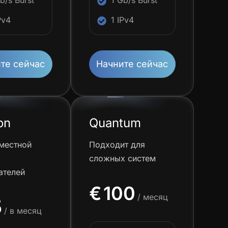
b/s Burst
1 Gb/s Burst
Pv4
1 IPv4
те сейчас
Начните сейчас
on
Quantum
местной
Подходит для
сложных систем
ателей
€
100
/ месяц
5
/ в месяц