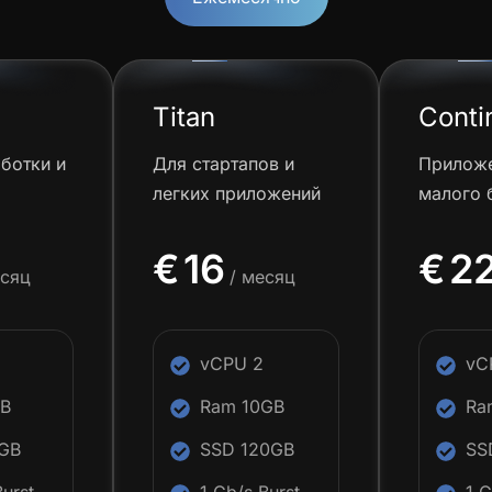
Titan
Cont
ботки и
Для стартапов и
Приложе
легких приложений
малого 
€
16
€
2
есяц
/ месяц
vCPU 2
vC
GB
Ram 10GB
Ra
GB
SSD 120GB
SS