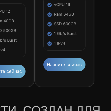
vCPU 16
PU 12
Ram 64GB
m 40GB
SSD 600GB
D 500GB
1 Gb/s Burst
b/s Burst
1 IPv4
Pv4
Начните сейчас
те сейчас
ТИ. СОЗДАН ДЛЯ