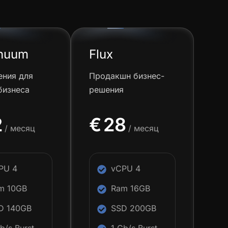
inuum
Flux
ния для
Продакшн бизнес-
бизнеса
решения
2
€
28
/ месяц
/ месяц
PU 4
vCPU 4
m 10GB
Ram 16GB
D 140GB
SSD 200GB