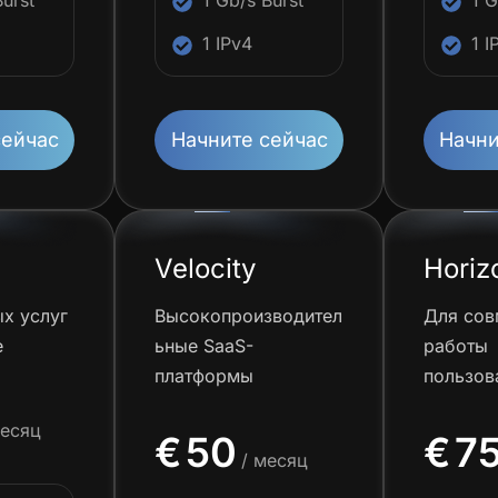
Burst
1 Gb/s Burst
1 G
1 IPv4
1 I
сейчас
Начните сейчас
Начни
Velocity
Horiz
х услуг
Высокопроизводител
Для сов
e
ьные SaaS-
работы
платформы
пользов
месяц
€
50
€
7
/ месяц