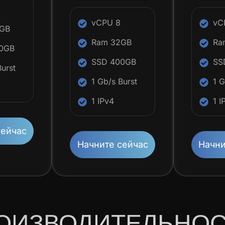
vCPU 8
vC
4GB
Ram 32GB
Ra
0GB
SSD 400GB
SS
Burst
1 Gb/s Burst
1 G
1 IPv4
1 I
сейчас
Начните сейчас
Начни
ОИЗВОДИТЕЛЬНОС