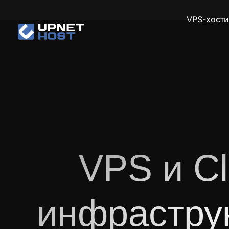
VPS-хости
VPS и Cl
инфраструк