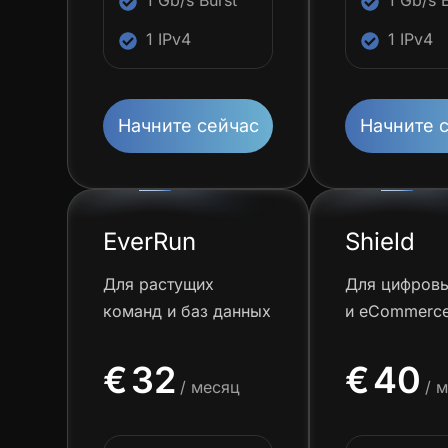
1 Gb/s Burst
1 Gb/s 
1 IPv4
1 IPv4
Начните сейчас
Начните 
EverRun
Shield
Для растущих
Для цифровы
команд и баз данных
и eCommerc
€
32
€
40
/ месяц
/ 