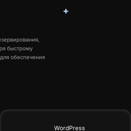
езервирования,
аря быстрому
 для обеспечения
WordPress