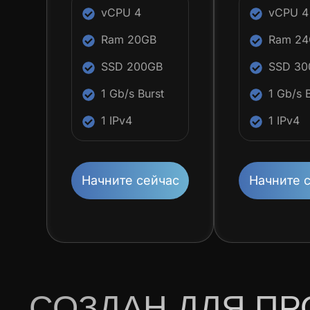
vCPU 4
vCPU 4
Ram 20GB
Ram 2
SSD 200GB
SSD 30
1 Gb/s Burst
1 Gb/s 
1 IPv4
1 IPv4
Начните сейчас
Начните 
СОЗДАН ДЛЯ ПР