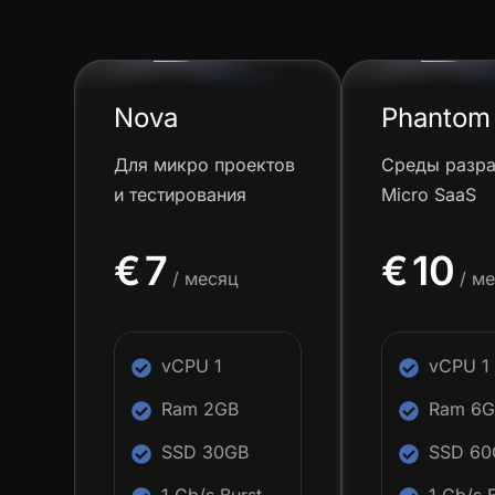
Nova
Phantom
Для микро проектов
Среды разра
и тестирования
Micro SaaS
€
7
€
10
/ месяц
/ м
vCPU 1
vCPU 1
Ram 2GB
Ram 6
SSD 30GB
SSD 60